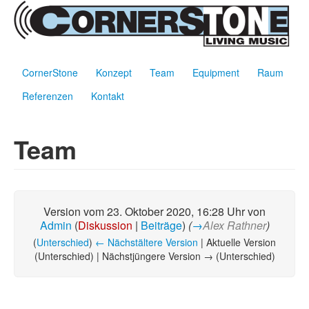
CornerStone
Konzept
Team
Equipment
Raum
Referenzen
Kontakt
Wechseln zu:
Navigation
,
Suche
Team
Version vom 23. Oktober 2020, 16:28 Uhr von
Admin
(
Diskussion
|
Beiträge
)
(
→
Alex Rathner
)
(
Unterschied
)
← Nächstältere Version
| Aktuelle Version
(Unterschied) | Nächstjüngere Version → (Unterschied)